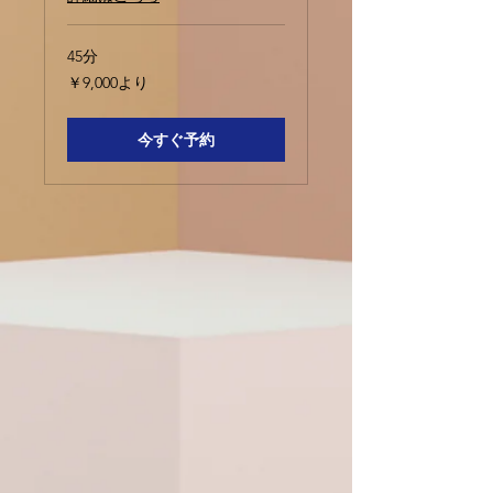
45分
9,000
￥9,000より
円
よ
り
今すぐ予約