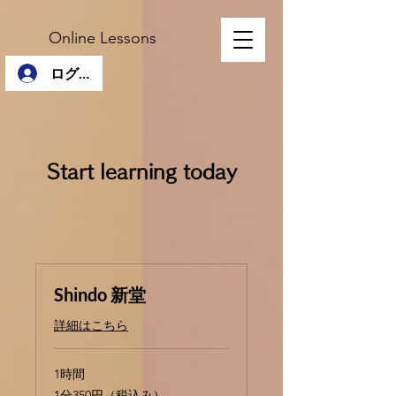
Online Lessons
ログイン
Start learning today
Shindo 新堂
詳細はこちら
1時間
1
1分350円（税込み）