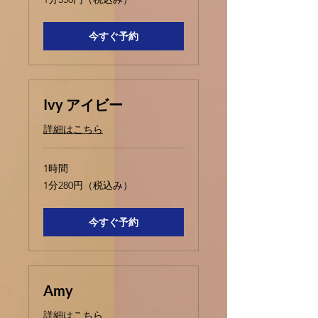
分
350
円
（税
今すぐ予約
込
み）
Ivy アイビー
詳細はこちら
1時間
1
1分280円（税込み）
分
280
円
（税
今すぐ予約
込
み）
Amy
詳細はこちら